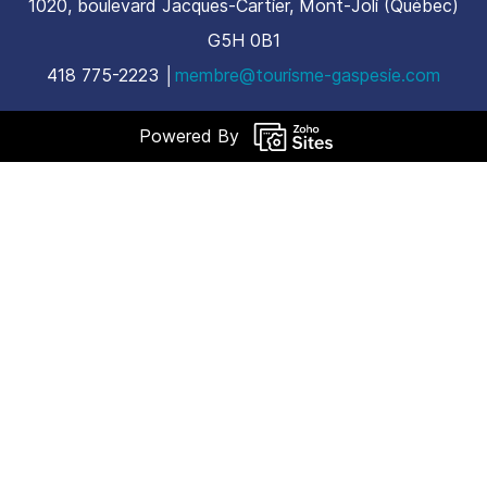
1020, boulevard Jacques-Cartier, Mont-Joli (Québec)
G5H 0B1
​418 775-2223 │
membre@tourisme-gaspesie.com
Powered By