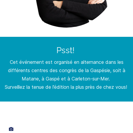
Psst!
Cet événement est organisé en alternance dans les
différents centres des congrès de la Gaspésie, soit à
Matane, à Gaspé et à Carleton-sur-Mer.
Surveillez la tenue de l’édition la plus près de chez vous!