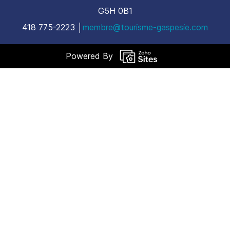
G5H 0B1
​418 775-2223 │
membre@tourisme-gaspesie.com
Powered By